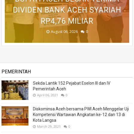
BETON DI RUSIP ANTARA, ACEH
31 KECAMATAN SEMARAKKAN
DIVIDEN BANK ACEH SYARIAH
GENERASI DARI ANCAMAN
TINGKATKAN PELAYANAN
RP4,76 MILIAR
MASYARAKAT
HUT RI KE-81
STUNTING
TENGAH
August 06, 2026
August 06, 2026
August 06, 2026
August 05, 2026
August 04, 2026
0
0
0
0
0
PEMERINTAH
Sekda Lantik 152 Pejabat Eselon III dan IV
Pemerintah Aceh
April 06, 2021
0
Diskominsa Aceh bersama PWI Aceh Menggelar Uji
Kompetensi Wartawan Angkatan ke-12 dan 13 di
Kota Langsa
March 29, 2021
0