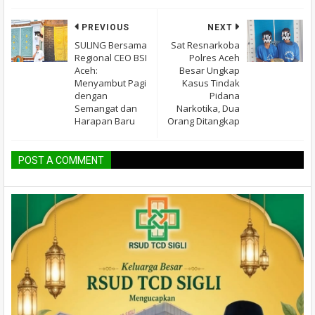
PREVIOUS
NEXT
SULING Bersama
Sat Resnarkoba
Regional CEO BSI
Polres Aceh
Aceh:
Besar Ungkap
Menyambut Pagi
Kasus Tindak
dengan
Pidana
Semangat dan
Narkotika, Dua
Harapan Baru
Orang Ditangkap
POST A COMMENT