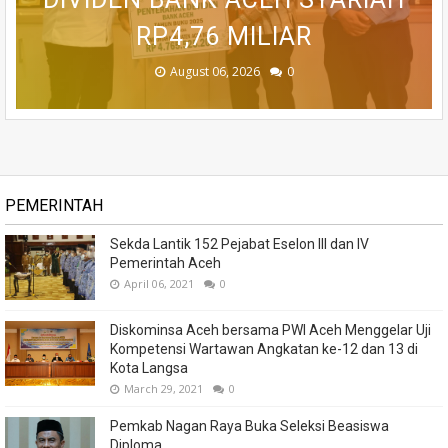
RP4,76 MILIAR
MASYARAKAT
HUT RI KE-81
STUNTING
TENGAH
August 06, 2026
August 06, 2026
August 06, 2026
August 05, 2026
August 04, 2026
0
0
0
0
0
PEMERINTAH
Sekda Lantik 152 Pejabat Eselon III dan IV
Pemerintah Aceh
April 06, 2021
0
Diskominsa Aceh bersama PWI Aceh Menggelar Uji
Kompetensi Wartawan Angkatan ke-12 dan 13 di
Kota Langsa
March 29, 2021
0
Pemkab Nagan Raya Buka Seleksi Beasiswa
Diploma