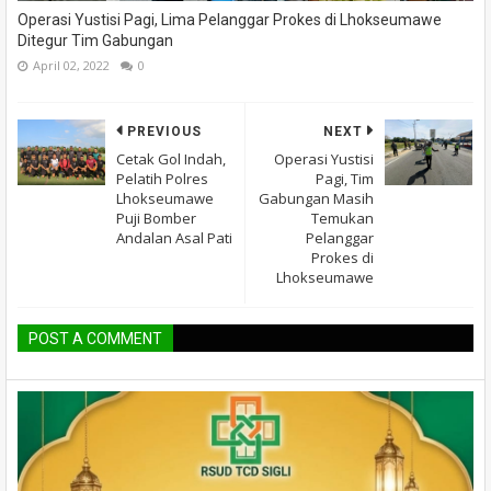
Operasi Yustisi Pagi, Lima Pelanggar Prokes di Lhokseumawe
Ditegur Tim Gabungan
April 02, 2022
0
PREVIOUS
NEXT
Cetak Gol Indah,
Operasi Yustisi
Pelatih Polres
Pagi, Tim
Lhokseumawe
Gabungan Masih
Puji Bomber
Temukan
Andalan Asal Pati
Pelanggar
Prokes di
Lhokseumawe
POST A COMMENT