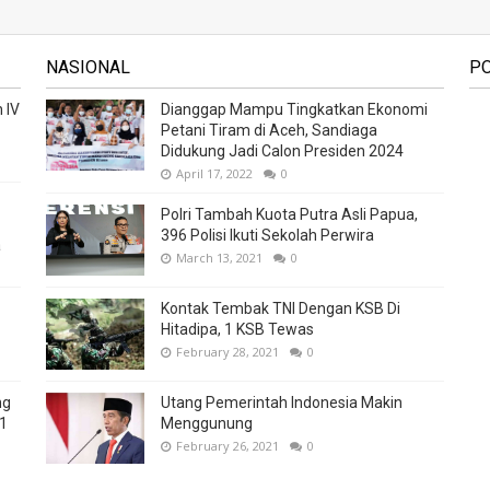
NASIONAL
P
 IV
Dianggap Mampu Tingkatkan Ekonomi
Petani Tiram di Aceh, Sandiaga
Didukung Jadi Calon Presiden 2024
April 17, 2022
0
Polri Tambah Kuota Putra Asli Papua,
396 Polisi Ikuti Sekolah Perwira
a
March 13, 2021
0
Kontak Tembak TNI Dengan KSB Di
Hitadipa, 1 KSB Tewas
February 28, 2021
0
ng
Utang Pemerintah Indonesia Makin
21
Menggunung
February 26, 2021
0