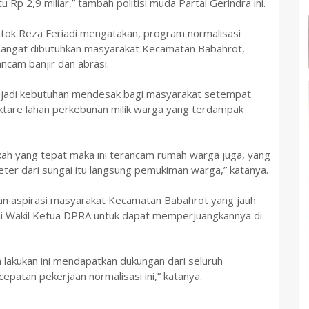
 Rp 2,9 miliar,” tambah politisi muda Partai Gerindra ini.
tok Reza Feriadi mengatakan, program normalisasi
u sangat dibutuhkan masyarakat Kecamatan Babahrot,
cam banjir dan abrasi.
njadi kebutuhan mendesak bagi masyarakat setempat.
hektare lahan perkebunan milik warga yang terdampak
ngkah yang tepat maka ini terancam rumah warga juga, yang
ter dari sungai itu langsung pemukiman warga,” katanya.
an aspirasi masyarakat Kecamatan Babahrot yang jauh
gai Wakil Ketua DPRA untuk dapat memperjuangkannya di
a lakukan ini mendapatkan dukungan dari seluruh
patan pekerjaan normalisasi ini,” katanya.