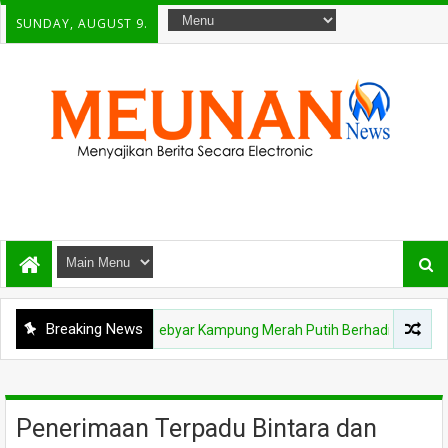
SUNDAY, AUGUST 9.
Breaking News
NEWS
Gebyar Kampung Merah Putih Berhadiah Rp150 Juta, Kod
Penerimaan Terpadu Bintara dan