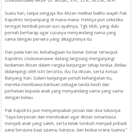
Lhokseumawe AKBP Dr. Ahzan., S.H., S.I.K., M.S.M., M.H.
Suatu hari, tanpa sengaja Ibu Ahzan melihat baliho wajah Pak
Kapolres terpampang di mana-mana. Hatinya pun seketika
teringat kembali pesan suci ayahnya, Tgk Muh, yang dulu
pernah berharap agar cucunya menyandang nama yang
sama dengan perwira yang dikaguminya itu.
Dan pada hari ini, kebahagiaan itu benar-benar terwujud.
Kapolres Lhokseumawe datang langsung mengunjungi
kediaman Ahzan dalam rangka kunjungan tahap kedua. Beliau
didampingi oleh istri tercinta, Ibu Ita Ahzan, serta Ketua
Banyang Kari. Dalam kunjungan penuh kehangatan itu,
mereka membawa bantuan sebagai tanda kasih dan
perhatian kepada anak yang menyandang nama yang sama
dengan beliau.
Pak Kapolres pun menyampaikan pesan dan doa tulusnya:
“Saya berpesan dan mendoakan agar Ahzan senantiasa
menjadi anak yang saleh, serta kelak tumbuh menjadi pribadi
yang berguna bagi agama, bangsa, dan kedua orang tuanya.”