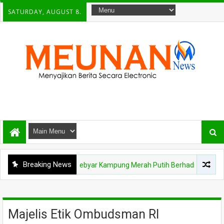
SATURDAY, AUGUST 8.
Breaking News
NEWS
Gebyar Kampung Merah Putih Berhadiah Rp150 Juta, Kod
Majelis Etik Ombudsman RI