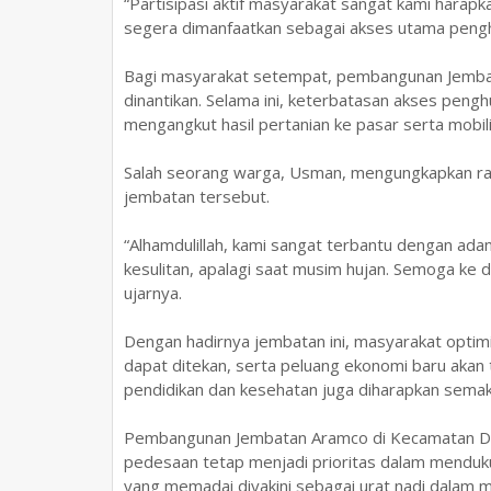
“Partisipasi aktif masyarakat sangat kami harap
segera dimanfaatkan sebagai akses utama peng
Bagi masyarakat setempat, pembangunan Jembat
dinantikan. Selama ini, keterbatasan akses pen
mengangkut hasil pertanian ke pasar serta mobili
Salah seorang warga, Usman, mengungkapkan ras
jembatan tersebut.
“Alhamdulillah, kami sangat terbantu dengan ad
kesulitan, apalagi saat musim hujan. Semoga ke d
ujarnya.
Dengan hadirnya jembatan ini, masyarakat optimis
dapat ditekan, serta peluang ekonomi baru akan te
pendidikan dan kesehatan juga diharapkan semak
Pembangunan Jembatan Aramco di Kecamatan Deli
pedesaan tetap menjadi prioritas dalam menduku
yang memadai diyakini sebagai urat nadi dalam