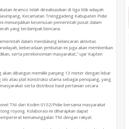
tan Aramco telah direalisasikan di tiga titik wilayah
an Geumpang, Kecamatan Trienggadeng Kabupaten Pidie
l ini menunjukkan keseriusan pemerintah pusat dalam
aerah yang terdampak bencana.
emerintah dalam mendukung kelancaran aktivitas
arwilayah, keberadaan jembatan ini juga akan memberikan
dikan, serta perekonomian masyarakat,” ujar Kapten
g akan dibangun memiliki panjang 13 meter dengan lebar
ng olo atau plat konstruksi utama sebagai penopang, yang
asyarakat serta distribusi hasil pertanian secara
onel TNI dari Kodim 0102/Pidie bersama masyarakat
g royong. Kolaborasi ini diharapkan dapat
empererat kemanunggalan TNI dengan rakyat.