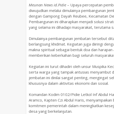
Meunan News id.Pidie
– Upaya percepatan pemban
diwujudkan melalui dimulainya pembangunan J
dengan Gampong Dayah Reubee, Kecamatan Delim
Pembangunan ini diharapkan menjadi solusi stra
yang selama ini dihadapi masyarakat, terutama s
Dimulainya pembangunan jembatan tersebut dita
berlangsung khidmat. Kegiatan juga diiringi denga
makna spiritual sebagai bentuk doa dan harapan
memberikan keberkahan bagi seluruh masyarakat
Kegiatan ini turut dihadiri oleh unsur Muspika 
serta warga yang tampak antusias menyambut d
jembatan ini dinilai sangat penting, mengingat s
khususnya dalam aktivitas ekonomi dan sosial.
Komandan Kodim 0102/Pidie Letkol Inf Abdul Ha
Aramco, Kapten Czi Abdul Haris, menyampaikan
komitmen pemerintah dalam meningkatkan keseja
desa yang berkelanjutan.