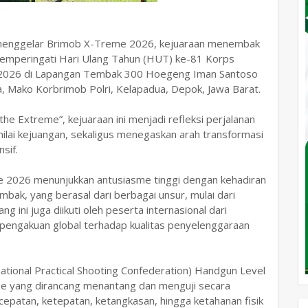
 menggelar Brimob X-Treme 2026, kejuaraan menembak
memperingati Hari Ulang Tahun (HUT) ke-81 Korps
il 2026 di Lapangan Tembak 300 Hoegeng Iman Santoso
Mako Korbrimob Polri, Kelapadua, Depok, Jawa Barat.
he Extreme”, kejuaraan ini menjadi refleksi perjalanan
nilai kejuangan, sekaligus menegaskan arah transformasi
sif.
e 2026 menunjukkan antusiasme tinggi dengan kehadiran
ak, yang berasal dari berbagai unsur, mulai dari
g ini juga diikuti oleh peserta internasional dari
 pengakuan global terhadap kualitas penyelenggaraan
national Practical Shooting Confederation) Handgun Level
tage yang dirancang menantang dan menguji secara
epatan, ketepatan, ketangkasan, hingga ketahanan fisik