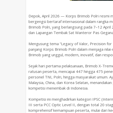
Depok, April 2026 — Korps Brimob Polri resmi
bergengsi bertaraf internasional dalam rangka 
Brimob Polri, yang berlangsung pada 7–12 Apr
dan Lapangan Tembak Sat Wanteror Pas Gegana, 
Mengusung tema “Legacy of Valor, Precision for t
panjang Korps Brimob Polri dalam menjaga nilai-
Brimob yang unggul, modern, inovatif, dan respon
Sejak hari pertama pelaksanaan, Brimob X-Trem
ratusan peserta, mencapai 447 hingga 475 penemb
personel TNI, Polri, hingga masyarakat umum. Ajan
Malaysia, China, dan Korea Selatan, menandakan
kompetisi menembak di Indonesia.
Kompetisi ini menghadirkan kategori IPSC (Inter
III serta PCC Optic Level II, dengan total 20 s
komprehensif kemampuan peserta, mulai dari kec