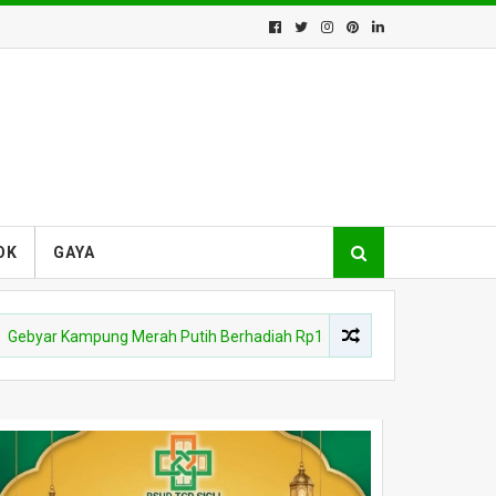
OK
GAYA
ampung Merah Putih Berhadiah Rp150 Juta, Kodim 0102/Pidie Ajak 31