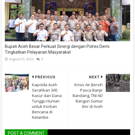
Bupati Aceh Besar Perkuat Sinergi dengan Polres Demi
Tingkatkan Pelayanan Masyarakat
August 05, 2026
0
PREVIOUS
NEXT
Kapolda Aceh
Krisis Air Bersih
Serahkan 300
Pasca Banjir
Kasur dan Dana
Bandang, TNI AD
Tunggu Hunian
Bangun Sumur
untuk Korban
Bor di Aceh
Bencana di
Ketambe
POST A COMMENT