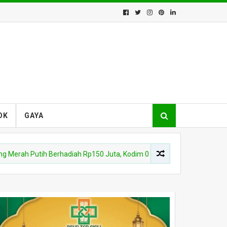
OK
GAYA
tih Berhadiah Rp150 Juta, Kodim 0102/Pidie Ajak 31 Kecamatan Sem