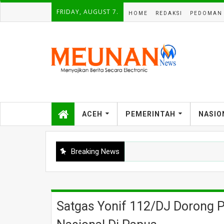
FRIDAY, AUGUST 7.
HOME
REDAKSI
PEDOMAN 
ACEH
PEMERINTAH
NASIO
Breaking News
Satgas Yonif 112/DJ Dorong 