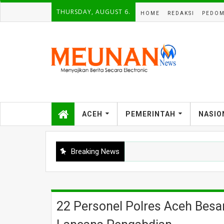
THURSDAY, AUGUST 6.
HOME
REDAKSI
PEDOM
ACEH
PEMERINTAH
NASIO
Breaking News
22 Personel Polres Aceh Bes