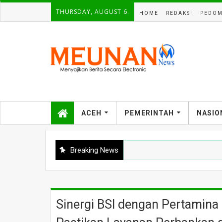
THURSDAY, AUGUST 6.
HOME
REDAKSI
PEDOM
ACEH
PEMERINTAH
NASIO
Breaking News
Sinergi BSI dengan Pertamina