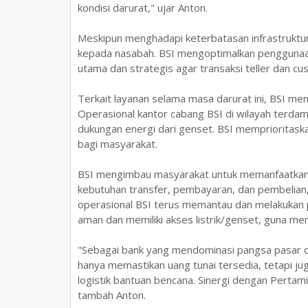
kondisi darurat," ujar Anton.
Meskipun menghadapi keterbatasan infrastruktur 
kepada nasabah. BSI mengoptimalkan penggunaan
utama dan strategis agar transaksi teller dan cu
Terkait layanan selama masa darurat ini, BSI m
Operasional kantor cabang BSI di wilayah terda
dukungan energi dari genset. BSI memprioritask
bagi masyarakat.
BSI mengimbau masyarakat untuk memanfaatkan l
kebutuhan transfer, pembayaran, dan pembelian, 
operasional BSI terus memantau dan melakukan p
aman dan memiliki akses listrik/genset, guna me
"Sebagai bank yang mendominasi pangsa pasar di
hanya memastikan uang tunai tersedia, tetapi j
logistik bantuan bencana. Sinergi dengan Pertami
tambah Anton.