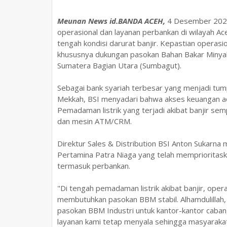
Meunan News id.BANDA ACEH,
4 Desember 2025
operasional dan layanan perbankan di wilayah Ac
tengah kondisi darurat banjir. Kepastian operasi
khususnya dukungan pasokan Bahan Bakar Minyak 
Sumatera Bagian Utara (Sumbagut).
Sebagai bank syariah terbesar yang menjadi tu
Mekkah, BSI menyadari bahwa akses keuangan ada
Pemadaman listrik yang terjadi akibat banjir se
dan mesin ATM/CRM.
Direktur Sales & Distribution BSI Anton Sukarna
Pertamina Patra Niaga yang telah memprioritaskan
termasuk perbankan.
"Di tengah pemadaman listrik akibat banjir, ope
membutuhkan pasokan BBM stabil. Alhamdulillah,
pasokan BBM Industri untuk kantor-kantor caba
layanan kami tetap menyala sehingga masyaraka