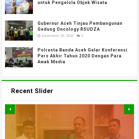
untuk Pengelola Objek Wisata
Gubernur Aceh Tinjau Pembangunan
Gedung Oncology RSUDZA
Desember 29, 2020
0
Polresta Banda Aceh Gelar Konferensi
Pers Akhir Tahun 2020 Dengan Para
Awak Media
Recent Slider
TAK HANYA BANGUN JALAN,
PERKUAT AKSES DAN
GEBYAR KAMPUNG MERAH
MOBILITAS MASYARAKAT,
SATGAS TMMD KODIM