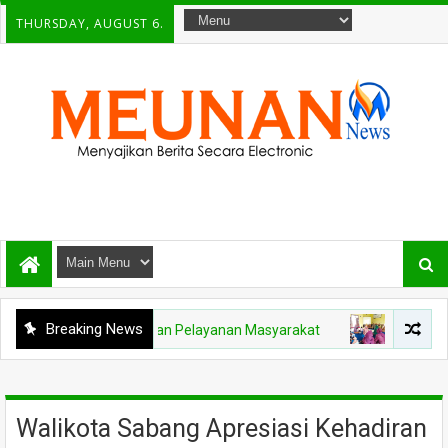
THURSDAY, AUGUST 6.
Breaking News
 Demi Tingkatkan Pelayanan Masyarakat
NEWS
Tak Hanya 
Walikota Sabang Apresiasi Kehadiran