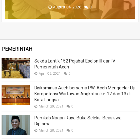
August 05, 2026
August 04, 2026
August 04, 2026
August 04, 2026
August 04, 2026
0
0
0
0
0
PEMERINTAH
Sekda Lantik 152 Pejabat Eselon III dan IV
Pemerintah Aceh
April 06, 2021
0
Diskominsa Aceh bersama PWI Aceh Menggelar Uji
Kompetensi Wartawan Angkatan ke-12 dan 13 di
Kota Langsa
March 29, 2021
0
Pemkab Nagan Raya Buka Seleksi Beasiswa
Diploma
March 28, 2021
0