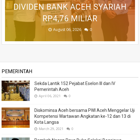
BETON DI RUSIP ANTARA, ACEH
31 KECAMATAN SEMARAKKAN
DIVIDEN BANK ACEH SYARIAH
GENERASI DARI ANCAMAN
TINGKATKAN PELAYANAN
RP4,76 MILIAR
MASYARAKAT
HUT RI KE-81
STUNTING
TENGAH
August 06, 2026
August 06, 2026
August 06, 2026
August 05, 2026
August 04, 2026
0
0
0
0
0
PEMERINTAH
Sekda Lantik 152 Pejabat Eselon III dan IV
Pemerintah Aceh
April 06, 2021
0
Diskominsa Aceh bersama PWI Aceh Menggelar Uji
Kompetensi Wartawan Angkatan ke-12 dan 13 di
Kota Langsa
March 29, 2021
0