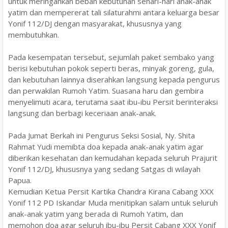
untuk meringankan beban kebutuhan sehari-hari anak-anak
yatim dan mempererat tali silaturahmi antara keluarga besar
Yonif 112/DJ dengan masyarakat, khususnya yang
membutuhkan.
​Pada kesempatan tersebut, sejumlah paket sembako yang
berisi kebutuhan pokok seperti beras, minyak goreng, gula,
dan kebutuhan lainnya diserahkan langsung kepada pengurus
dan perwakilan Rumoh Yatim. Suasana haru dan gembira
menyelimuti acara, terutama saat ibu-ibu Persit berinteraksi
langsung dan berbagi keceriaan anak-anak.
​Pada Jumat Berkah ini Pengurus Seksi Sosial, Ny. Shita
Rahmat Yudi memibta doa kepada anak-anak yatim agar
diberikan kesehatan dan kemudahan kepada seluruh Prajurit
Yonif 112/DJ, khususnya yang sedang Satgas di wilayah
Papua.
Kemudian Ketua Persit Kartika Chandra Kirana Cabang XXX
Yonif 112 PD Iskandar Muda menitipkan salam untuk seluruh
anak-anak yatim yang berada di Rumoh Yatim, dan
memohon doa agar seluruh ibu-ibu Persit Cabang XXX Yonif