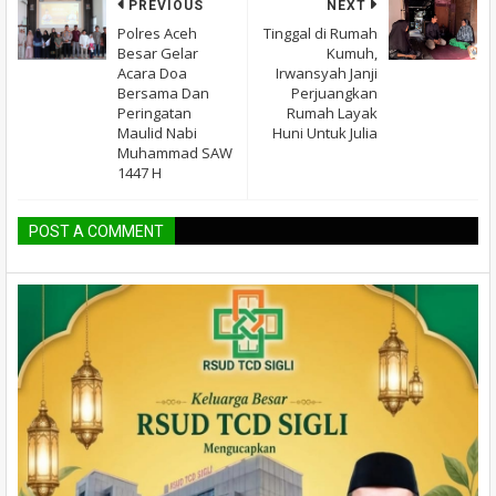
PREVIOUS
NEXT
Polres Aceh
Tinggal di Rumah
Besar Gelar
Kumuh,
Acara Doa
Irwansyah Janji
Bersama Dan
Perjuangkan
Peringatan
Rumah Layak
Maulid Nabi
Huni Untuk Julia
Muhammad SAW
1447 H
POST A COMMENT