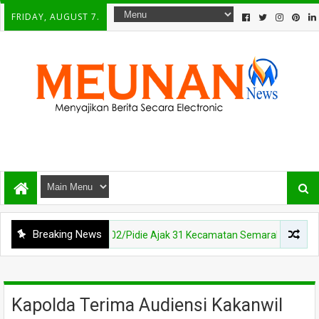
FRIDAY, AUGUST 7.
Breaking News
uta, Kodim 0102/Pidie Ajak 31 Kecamatan Semarakkan HUT RI ke-81
Kapolda Terima Audiensi Kakanwil