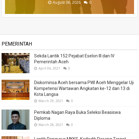
August 06, 2026
August 06, 2026
August 06, 2026
August 05, 2026
August 04, 2026
0
0
0
0
0
PEMERINTAH
Sekda Lantik 152 Pejabat Eselon III dan IV
Pemerintah Aceh
April 06, 2021
0
Diskominsa Aceh bersama PWI Aceh Menggelar Uji
Kompetensi Wartawan Angkatan ke-12 dan 13 di
Kota Langsa
March 29, 2021
0
Pemkab Nagan Raya Buka Seleksi Beasiswa
Diploma
March 28, 2021
0