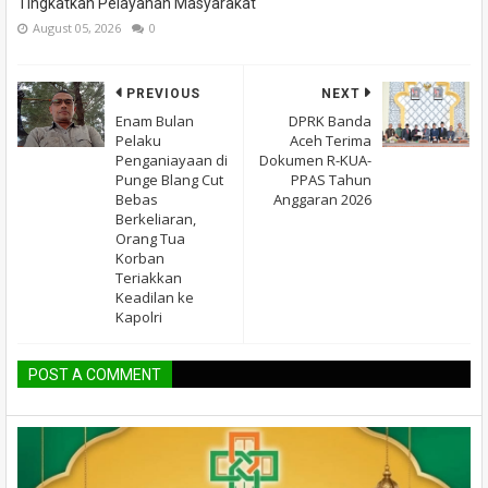
Tingkatkan Pelayanan Masyarakat
August 05, 2026
0
PREVIOUS
NEXT
Enam Bulan
DPRK Banda
Pelaku
Aceh Terima
Penganiayaan di
Dokumen R-KUA-
Punge Blang Cut
PPAS Tahun
Bebas
Anggaran 2026
Berkeliaran,
Orang Tua
Korban
Teriakkan
Keadilan ke
Kapolri
POST A COMMENT