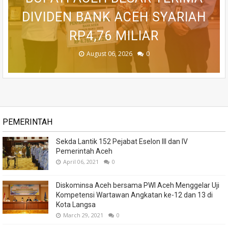
BETON DI RUSIP ANTARA, ACEH
31 KECAMATAN SEMARAKKAN
DIVIDEN BANK ACEH SYARIAH
GENERASI DARI ANCAMAN
TINGKATKAN PELAYANAN
RP4,76 MILIAR
MASYARAKAT
HUT RI KE-81
STUNTING
TENGAH
August 06, 2026
August 06, 2026
August 06, 2026
August 05, 2026
August 04, 2026
0
0
0
0
0
PEMERINTAH
Sekda Lantik 152 Pejabat Eselon III dan IV
Pemerintah Aceh
April 06, 2021
0
Diskominsa Aceh bersama PWI Aceh Menggelar Uji
Kompetensi Wartawan Angkatan ke-12 dan 13 di
Kota Langsa
March 29, 2021
0