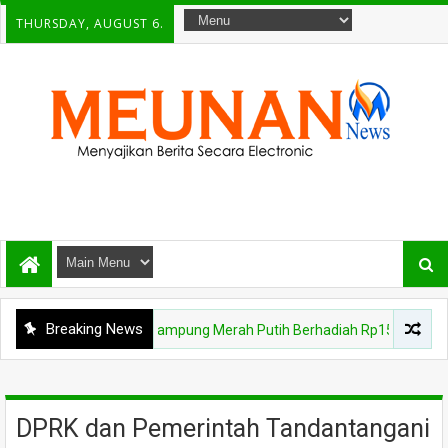
THURSDAY, AUGUST 6.
Breaking News
EWS
Gebyar Kampung Merah Putih Berhadiah Rp150 Juta, Kodim 0102
DPRK dan Pemerintah Tandantangani