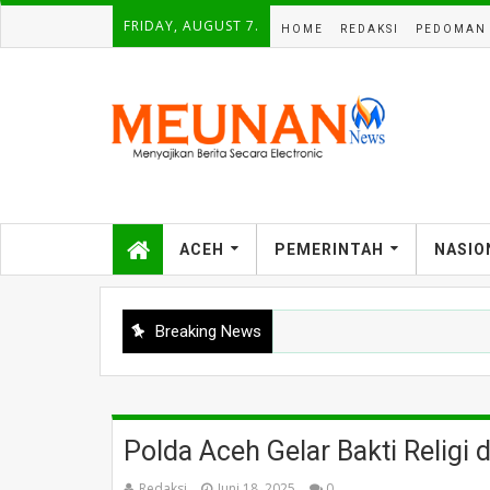
FRIDAY, AUGUST 7.
HOME
REDAKSI
PEDOMAN 
ACEH
PEMERINTAH
NASIO
Breaking News
Polda Aceh Gelar Bakti Religi
Redaksi
Juni 18, 2025
0