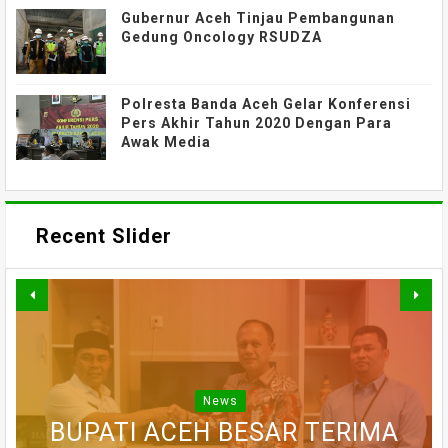
Gubernur Aceh Tinjau Pembangunan
Gedung Oncology RSUDZA
Polresta Banda Aceh Gelar Konferensi
Pers Akhir Tahun 2020 Dengan Para
Awak Media
Recent Slider
TAK HANYA BANGUN JALAN,
PERKUAT AKSES DAN
GEBYAR KAMPUNG MERAH
MOBILITAS MASYARAKAT,
SATGAS TMMD KODIM
BUPATI ACEH BESAR PERKUAT
KODIM 0106/ATENG DUKUNG
PUTIH BERHADIAH RP150
0107/ACEH SELATAN
News
SINERGI DENGAN POLRES DEMI
JUTA, KODIM 0102/PIDIE AJAK
BUPATI ACEH BESAR TERIMA
PEMBANGUNAN JEMBATAN
BERGERAK SELAMATKAN