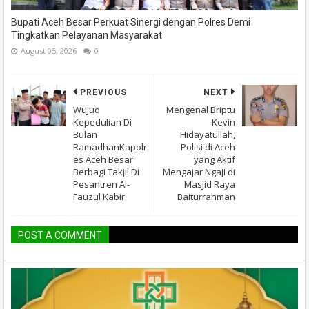
Bupati Aceh Besar Perkuat Sinergi dengan Polres Demi
Tingkatkan Pelayanan Masyarakat
August 05, 2026
0
PREVIOUS
NEXT
Wujud
Mengenal Briptu
Kepedulian Di
Kevin
Bulan
Hidayatullah,
RamadhanKapolr
Polisi di Aceh
es Aceh Besar
yang Aktif
Berbagi Takjil Di
Mengajar Ngaji di
Pesantren Al-
Masjid Raya
Fauzul Kabir
Baiturrahman
POST A COMMENT