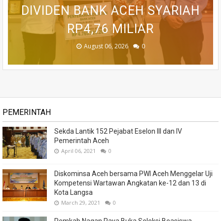
BETON DI RUSIP ANTARA, ACEH
31 KECAMATAN SEMARAKKAN
DIVIDEN BANK ACEH SYARIAH
GENERASI DARI ANCAMAN
TINGKATKAN PELAYANAN
RP4,76 MILIAR
MASYARAKAT
HUT RI KE-81
STUNTING
TENGAH
August 06, 2026
August 06, 2026
August 06, 2026
August 05, 2026
August 04, 2026
0
0
0
0
0
PEMERINTAH
Sekda Lantik 152 Pejabat Eselon III dan IV
Pemerintah Aceh
April 06, 2021
0
Diskominsa Aceh bersama PWI Aceh Menggelar Uji
Kompetensi Wartawan Angkatan ke-12 dan 13 di
Kota Langsa
March 29, 2021
0
Pemkab Nagan Raya Buka Seleksi Beasiswa