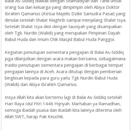
Balai As-Siddiq diawali dengan Shamadiyah dan Tahlil untuk
orang tua dan keluarga yang dimpimpin oleh Abiya Doktor
Ibrahim Qamarius (Ketua Majelis Dzikir Samudra Pasai) yang
dimulai setelah Shalat Maghrib sampai menjelang Shalat Isya.
Setelah Shalat Isya diisi dengan tausiyah yang disampaikan
oleh Tgk. Nurdin (Walidi) yang merupakan Pimpinan Dayah
Babul Huda dan Imum Chik Masjid Babul Huda Panggoi.
Kegiatan penutupan sementara pengajian di Balai As-Siddiq
juga dilanjutkan dengan acara makan bersama, sebagaimana
tradisi penutupan sementara pengajian di berbagai tempat
pengajian lainnya di Aceh. Acara ditutup dengan pemberian
bingkisan kepada para guru yaitu Tgk Nurdin Babul Huda
(Walidi) dan Abiya Ibrahim Qamarius.
Insya Allah kita akan bertemu lagi di Balai As-Siddiq setelah
Hari Raya Idul Fitri 1446 Hijriyah. Marhaban ya Ramadhan,
semoga ibadah puasa dan ibadah kita lainnya diterima oleh
Allah SWT, harap Pak Keuchik.