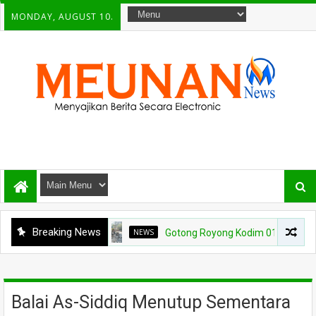
MONDAY, AUGUST 10.
Breaking News
NEWS
Gotong Royong Kodim 0108/Agara dan Warg
Balai As-Siddiq Menutup Sementara