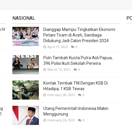
NASIONAL
P
 IV
Dianggap Mampu Tingkatkan Ekonomi
Petani Tiram di Aceh, Sandiaga
Didukung Jadi Calon Presiden 2024
April 17, 2022
0
Polri Tambah Kuota Putra Asli Papua,
396 Polisi Ikuti Sekolah Perwira
a
March 13, 2021
0
Kontak Tembak TNI Dengan KSB Di
Hitadipa, 1 KSB Tewas
February 28, 2021
0
ng
Utang Pemerintah Indonesia Makin
21
Menggunung
February 26, 2021
0