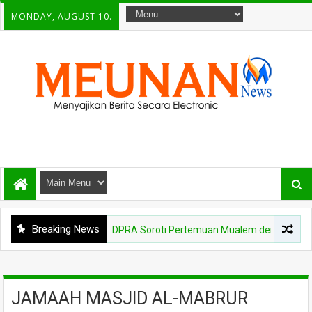
MONDAY, AUGUST 10.
Breaking News
NEWS
Komisi III DPRA Soroti Pertemuan Mualem dengan Menteri Pertan
JAMAAH MASJID AL-MABRUR