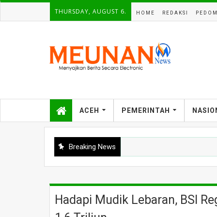
THURSDAY, AUGUST 6.
HOME
REDAKSI
PEDOM
ACEH
PEMERINTAH
NASIO
Breaking News
Hadapi Mudik Lebaran, BSI Re