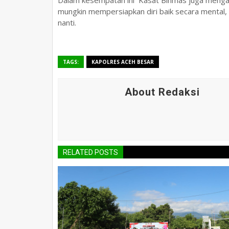
Dalam kesempatan ini Kasat Binmas juga mengajak
mungkin mempersiapkan diri baik secara mental, s
nanti.
TAGS:
KAPOLRES ACEH BESAR
About Redaksi
RELATED POSTS