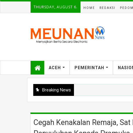
THURSDAY, AUGUST 6.
HOME
REDAKSI
PEDOM
ACEH
PEMERINTAH
NASIO
Breaking News
Cegah Kenakalan Remaja, Sat 