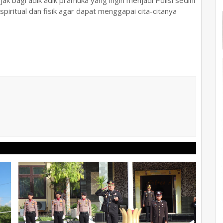
 bagi adik adik pramuka yang ingin menjadi Polisi sedini
piritual dan fisik agar dapat menggapai cita-citanya