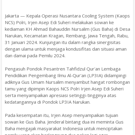
Jakarta — Kepala Operasi Nusantara Cooling System (Kaops
NCS) Polri, Irjen Asep Edi Suheri melakukan sowan ke
kediaman KH Ahmad Bahauddin Nursalim (Gus Baha) di Desa
Narukan, Kecamatan Kragan, Rembang, Jawa Tengah, Rabu,
31 Januari 2024. Kunjungan itu dalam rangka sinergisitas
dengan ulama untuk menjaga kondusifitas dan situasi aman
dan damai pada Pemilu 2024.
Pengasuh Pondok Pesantren Tahfidzul Qur'an Lembaga
Pendidikan Pengembang Ilmu Al-Qur'an (LP3IA) didampingi
adiknya Gus Umam Nursalim menyambut hangat rombongan
tamu yang dipimpin Kaops NCS Polri Irjen Asep Edi Suheri
serta menyampaikan apresiasi setinggi-tingginya atas
kedatangannya di Pondok LP3IA Narukan.
Pada kesempatan itu, Irjen Asep menyampaikan tujuan
sowan ke Gus Baha. Jenderal bintang dua ini meminta Gus
Baha mengajak masyarakat Indonesia untuk menciptakan
pemilu yang akan berlangsung dua pekan lagi agar