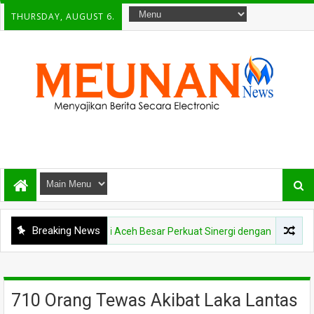
THURSDAY, AUGUST 6.
Breaking News
NEWS
Bupati Aceh Besar Perkuat Sinergi dengan Polres Demi Tingka
710 Orang Tewas Akibat Laka Lantas