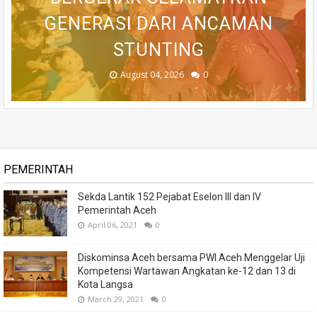
EKOSISTEM UMKM NASIONAL
SEKOLAH RAKYAT BERSAMA
GENERASI DARI ANCAMAN
UNU YOGYAKARTA JAJAKI
TINGKATKAN PELAYANAN
KERJA SAMA STRATEGIS
BERSAMA DANANTARA
TARUNA AKADEMI TNI
MASYARAKAT
STUNTING
August 05, 2026
August 04, 2026
August 04, 2026
August 04, 2026
August 04, 2026
0
0
0
0
0
PEMERINTAH
Sekda Lantik 152 Pejabat Eselon III dan IV
Pemerintah Aceh
April 06, 2021
0
Diskominsa Aceh bersama PWI Aceh Menggelar Uji
Kompetensi Wartawan Angkatan ke-12 dan 13 di
Kota Langsa
March 29, 2021
0