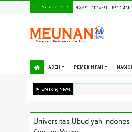
FRIDAY, AUGUST 7.
HOME
REDAKSI
PEDOMAN 
ACEH
PEMERINTAH
NASIO
Breaking News
Universitas Ubudiyah Indone