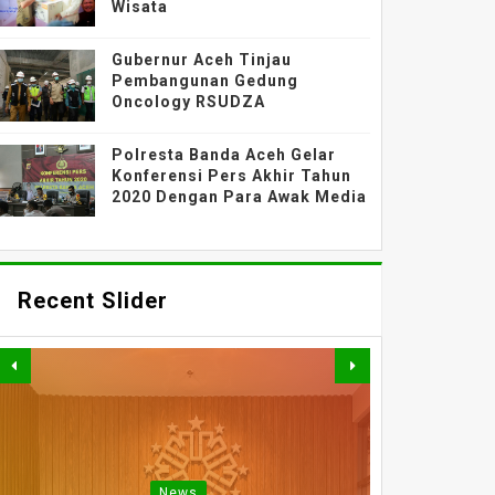
Wisata
Gubernur Aceh Tinjau
Pembangunan Gedung
Oncology RSUDZA
Polresta Banda Aceh Gelar
Konferensi Pers Akhir Tahun
2020 Dengan Para Awak Media
Recent Slider
TAK HANYA BANGUN
News