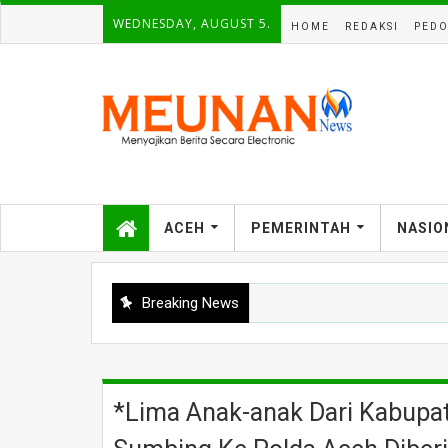
WEDNESDAY, AUGUST 5.
HOME
REDAKSI
PEDO
ACEH
PEMERINTAH
NASIO
Breaking News
*Lima Anak-anak Dari Kabupate