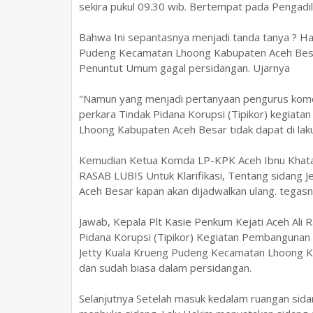
sekira pukul 09.30 wib. Bertempat pada Pengadi
Bahwa Ini sepantasnya menjadi tanda tanya ? Ha
Pudeng Kecamatan Lhoong Kabupaten Aceh Besa
Penuntut Umum gagal persidangan. Ujarnya
"Namun yang menjadi pertanyaan pengurus komd
perkara Tindak Pidana Korupsi (Tipikor) kegia
Lhoong Kabupaten Aceh Besar tidak dapat di lakuk
Kemudian Ketua Komda LP-KPK Aceh Ibnu Khatab
RASAB LUBIS Untuk Klarifikasi, Tentang sidang
Aceh Besar kapan akan dijadwalkan ulang. tegas
Jawab, Kepala Plt Kasie Penkum Kejati Aceh Ali
Pidana Korupsi (Tipikor) Kegiatan Pembangunan
Jetty Kuala Krueng Pudeng Kecamatan Lhoong Ka
dan sudah biasa dalam persidangan.
Selanjutnya Setelah masuk kedalam ruangan sid