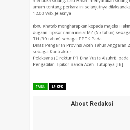
menbuka sidang. Lalu Hakim menyatakan sidang 
umum tentang perkara ini selanjutnya dilaksanaka
12.00 Wib. Jelasnya
Ibnu Khatab mengharapkan kepada majelis Hakim
dugaan Tipikor nama inisial MZ (55 tahun) sebag
TH (39 tahun) sebagai PPTK Pada
Dinas Pengairan Provinsi Aceh Tahun Anggaran 
sebagai Kontraktor
Pelaksana (Direktur PT Bina Yusta Alzuhri), pa
Pengadilan Tipikor Banda Aceh. Tutupnya [IB]
TAGS:
LP-KPK
About Redaksi