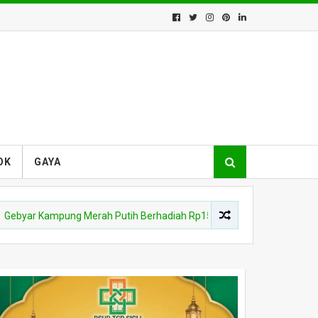
OK
GAYA
mpung Merah Putih Berhadiah Rp150 Juta, Kodim 0102/Pidie Ajak 31