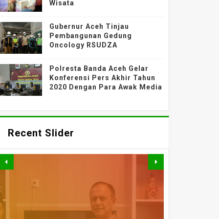
Wisata
Gubernur Aceh Tinjau
Pembangunan Gedung
Oncology RSUDZA
Polresta Banda Aceh Gelar
Konferensi Pers Akhir Tahun
2020 Dengan Para Awak Media
Recent Slider
News
PERKUAT AKSES DAN
TAK HANYA BANGUN
GEBYAR KAMPUNG
MOBILITAS