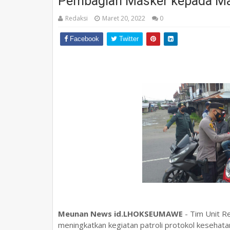
Pembagian Masker kepada Ma
Redaksi
Maret 20, 2022
0
Facebook
Twitter
Meunan News id.LHOKSEUMAWE
- Tim Unit R
meningkatkan kegiatan patroli protokol keseha