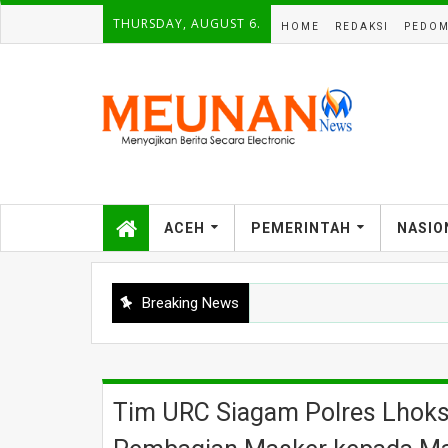
THURSDAY, AUGUST 6.
HOME
REDAKSI
PEDOM
ACEH
PEMERINTAH
NASIO
Breaking News
Tim URC Siagam Polres Lhok