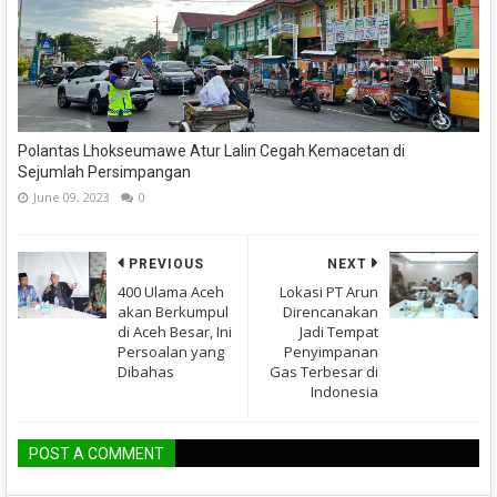
Polantas Lhokseumawe Atur Lalin Cegah Kemacetan di
Sejumlah Persimpangan
June 09, 2023
0
PREVIOUS
NEXT
400 Ulama Aceh
Lokasi PT Arun
akan Berkumpul
Direncanakan
di Aceh Besar, Ini
Jadi Tempat
Persoalan yang
Penyimpanan
Dibahas
Gas Terbesar di
Indonesia
POST A COMMENT